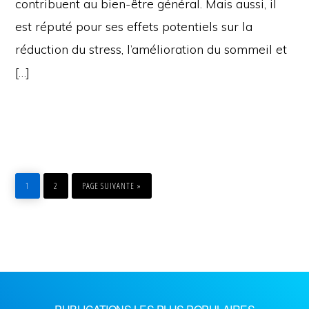
contribuent au bien-être général. Mais aussi, il
est réputé pour ses effets potentiels sur la
réduction du stress, l’amélioration du sommeil et
[…]
PAGE
PAGE
ALLER
À
1
2
PAGE SUIVANTE »
LA