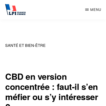
Passer
MENU
au
contenu
LPI-
FRANCOPHONIE.ORG
principal
SANTÉ ET BIEN-ÊTRE
CBD en version
concentrée : faut-il s’en
méfier ou s’y intéresser