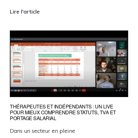
Lire l'article
AlloClients
aide
les
réflexologues
à
trouver
des
clients…
gratuitement
THÉRAPEUTES ET INDÉPENDANTS : UN LIVE
POUR MIEUX COMPRENDRE STATUTS, TVA ET
PORTAGE SALARIAL
Dans un secteur en pleine