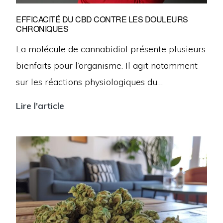
les
EFFICACITÉ DU CBD CONTRE LES DOULEURS
CHRONIQUES
agriculteurs
locaux
La molécule de cannabidiol présente plusieurs
?
bienfaits pour l’organisme. Il agit notamment
sur les réactions physiologiques du…
Lire l'article
Efficacité
du
CBD
contre
les
douleurs
chroniques