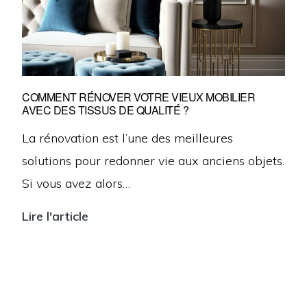
ou
la
Turquie
?
COMMENT RÉNOVER VOTRE VIEUX MOBILIER
AVEC DES TISSUS DE QUALITÉ ?
La rénovation est l’une des meilleures
solutions pour redonner vie aux anciens objets.
Si vous avez alors…
Lire l'article
Comment
rénover
votre
vieux
mobilier