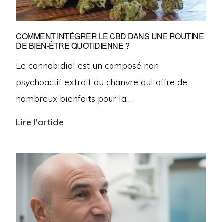
COMMENT INTÉGRER LE CBD DANS UNE ROUTINE
DE BIEN-ÊTRE QUOTIDIENNE ?
Le cannabidiol est un composé non
psychoactif extrait du chanvre qui offre de
nombreux bienfaits pour la…
Lire l'article
Comment
intégrer
le
CBD
dans
une
routine