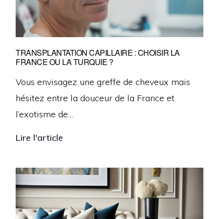
de
bien-
être
TRANSPLANTATION CAPILLAIRE : CHOISIR LA
FRANCE OU LA TURQUIE ?
quotidienne
?
Vous envisagez une greffe de cheveux mais
hésitez entre la douceur de la France et
l’exotisme de…
Lire l'article
Transplantation
capillaire
:
choisir
la
France