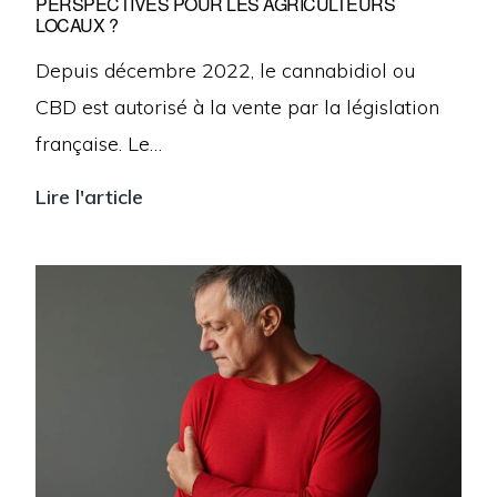
PERSPECTIVES POUR LES AGRICULTEURS
TVA
LOCAUX ?
et
Depuis décembre 2022, le cannabidiol ou
portage
CBD est autorisé à la vente par la législation
salarial
française. Le…
Lire l'article
CBD
en
France
:
quelles
sont
les
perspectives
pour