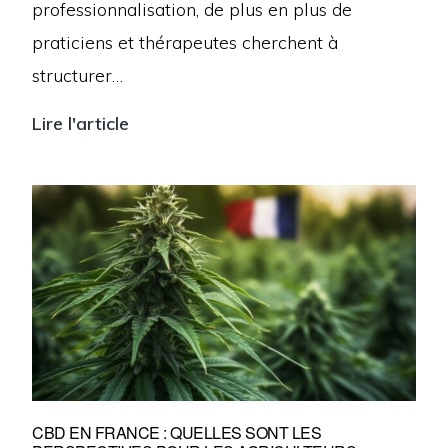
professionnalisation, de plus en plus de
praticiens et thérapeutes cherchent à
structurer…
Lire l'article
Thérapeutes
et
indépendants
:
un
live
pour
mieux
comprendre
statuts,
CBD EN FRANCE : QUELLES SONT LES